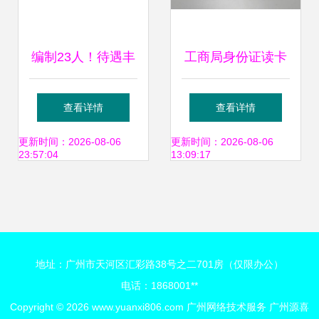
编制23人！待遇丰
工商局身份证读卡
厚丨国家计算机网
器 智能识别的革新
查看详情
查看详情
络应急技术处理协
应用与样板图解析
更新时间：2026-08-06
更新时间：2026-08-06
23:57:04
13:09:17
调中心（广东）广
州网络技术服务招
地址：广州市天河区汇彩路38号之二701房（仅限办公）
聘公告
电话：1868001**
Copyright © 2026
www.yuanxi806.com
广州网络技术服务
广州源喜