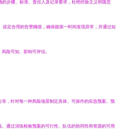
确的步骤、标准、责任人及记录要求，杜绝经验主义和随意
控。设定合理的告警阈值，确保能第一时间发现异常，并通过短
、风险可知、影响可评估。
击等，针对每一种风险场景制定具体、可操作的应急预案。预
练。通过演练检验预案的可行性、队伍的协同性和资源的可用